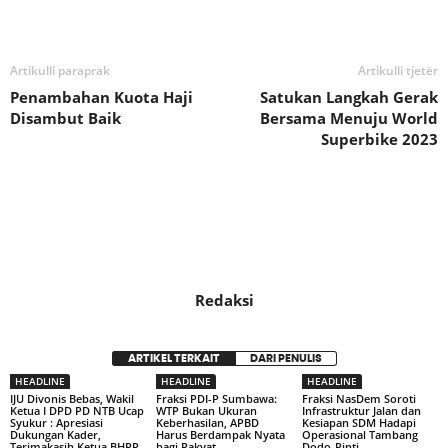
Bagikan
Artikulli paraprak
Artikulli tjetër
Penambahan Kuota Haji
Satukan Langkah Gerak
Disambut Baik
Bersama Menuju World
Superbike 2023
Redaksi
ARTIKEL TERKAIT
DARI PENULIS
HEADLINE
HEADLINE
HEADLINE
IJU Divonis Bebas, Wakil
Fraksi PDI-P Sumbawa:
Fraksi NasDem Soroti
Ketua I DPD PD NTB Ucap
WTP Bukan Ukuran
Infrastruktur Jalan dan
Syukur : Apresiasi
Keberhasilan, APBD
Kesiapan SDM Hadapi
Dukungan Kader,
Harus Berdampak Nyata
Operasional Tambang
Terimakasih Ketua BHPP
bagi Rakyat
Dodo-Rinti