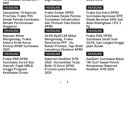
DPP
HEADLINE
HEADLINE
HEADLINE
Sampaikan 10 Aspirasi
Fraksi Golkar DPRD
Fraksi Gerindra DPRD
Prioritas, Fraksi PKS
Sumbawa Desak Pemda
Sumbawa Apresiasi WTP,
Desak Pemda Sumbawa
Tuntaskan Infrastruktur
Desak Berantas KKN dan
Benahi Perencanaan
dan Perkuat Tata Kelola
Atasi Kelangkaan LPG 3
Anggaran
APBD
Kg
HEADLINE
HEADLINE
HEADLINE
Ratusan Miliar
SiLPA Rp201,68 Miliar
Fraksi PAN DPRD
Mengendap, Fraksi
Mengendap, Fraksi
Sumbawa Sentil Soal
Gelora Kritik Keras
Demokrat-PPP : Itu
SiLPA, Gas Langka hingga
Kinerja APBD Sumbawa
Bukan Prestasi, Tapi Bukti
Jalan Rusak
2025
Lemahnya Eksekusi APBD
HEADLINE
HEADLINE
HEADLINE
Fraksi PKB DPRD
Rakerwil NasDem NTB
NasDem Sumbawa Bakal
Sumbawa Soroti Kas
2026 : Konsolidasi Total,
“All Out” Kawal Penuh
Daerah, Pajak MBLB
Bidik 10 Kursi DPRD
Kesuksesan Rakerwil
hingga Program
Provinsi pada Pemilu
NasDem NTB 2026
Kesehatan Gratis
2029