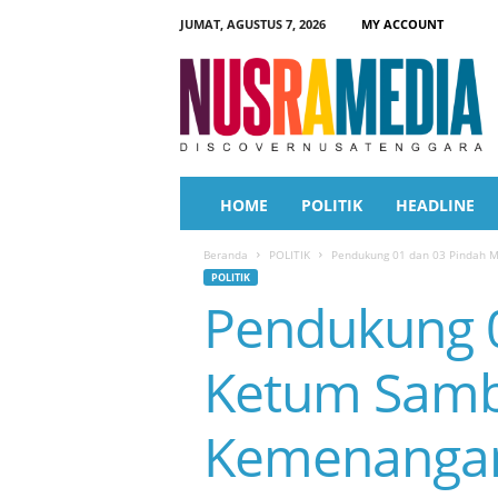
JUMAT, AGUSTUS 7, 2026
MY ACCOUNT
N
u
s
r
a
M
e
HOME
POLITIK
HEADLINE
d
i
Beranda
POLITIK
Pendukung 01 dan 03 Pindah Ma
a
POLITIK
Pendukung 0
Ketum Sambi
Kemenangan