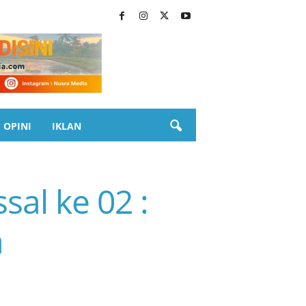
OPINI
IKLAN
al ke 02 :
a