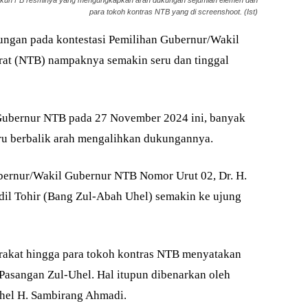
 akun FB resminya yang mengungkapkan arah dukungan sejumlah elemen dan
para tokoh kontras NTB yang di screenshoot. (Ist)
ungan pada kontestasi Pemilihan Gubernur/Wakil
rat (NTB) nampaknya semakin seru dan tinggal
Gubernur NTB pada 27 November 2024 ini, banyak
ru berbalik arah mengalihkan dukungannya.
ernur/Wakil Gubernur NTB Nomor Urut 02, Dr. H.
dil Tohir (Bang Zul-Abah Uhel) semakin ke ujung
arakat hingga para tokoh kontras NTB menyatakan
Pasangan Zul-Uhel. Hal itupun dibenarkan oleh
el H. Sambirang Ahmadi.