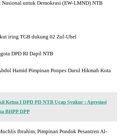
wa Nasional untuk Demokrasi (EW-LMND) NTB
ikut iring TGB dukung 02 Zul-Uhel
nggota DPD RI Dapil NTB
Abdul Hamid Pimpinan Ponpes Darul Hikmah Kota
kil Ketua I DPD PD NTB Ucap Syukur : Apresiasi
tua BHPP DPP
uchlis Ibrahim, Pimpinan Pondok Pesantren Al-