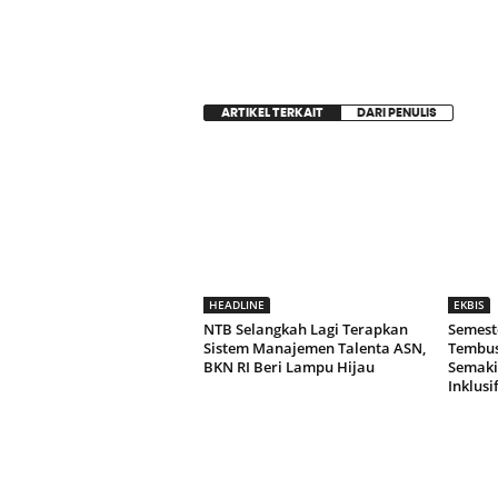
ARTIKEL TERKAIT
DARI PENULIS
HEADLINE
EKBIS
NTB Selangkah Lagi Terapkan
Semeste
Sistem Manajemen Talenta ASN,
Tembus 
BKN RI Beri Lampu Hijau
Semaki
Inklusi