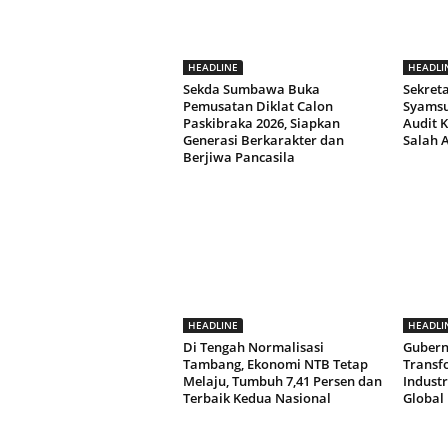
HEADLINE
HEADLI
Sekda Sumbawa Buka
Sekret
Pemusatan Diklat Calon
Syamsul
Paskibraka 2026, Siapkan
Audit K
Generasi Berkarakter dan
Salah 
Berjiwa Pancasila
HEADLINE
HEADLI
Di Tengah Normalisasi
Gubern
Tambang, Ekonomi NTB Tetap
Transf
Melaju, Tumbuh 7,41 Persen dan
Indust
Terbaik Kedua Nasional
Global