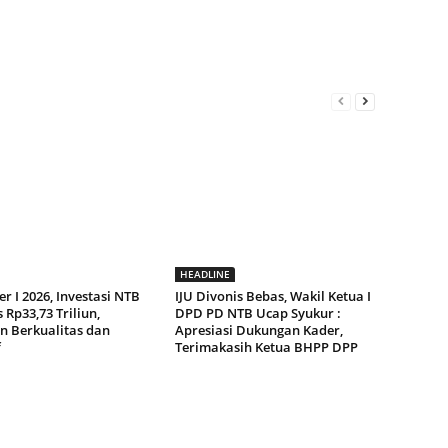
HEADLINE
r I 2026, Investasi NTB
IJU Divonis Bebas, Wakil Ketua I
Rp33,73 Triliun,
DPD PD NTB Ucap Syukur :
n Berkualitas dan
Apresiasi Dukungan Kader,
f
Terimakasih Ketua BHPP DPP