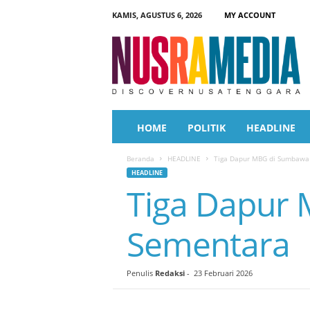
KAMIS, AGUSTUS 6, 2026
MY ACCOUNT
N
u
s
r
a
M
e
HOME
POLITIK
HEADLINE
d
i
Beranda
HEADLINE
Tiga Dapur MBG di Sumbawa
a
HEADLINE
Tiga Dapur
Sementara
Penulis
Redaksi
-
23 Februari 2026