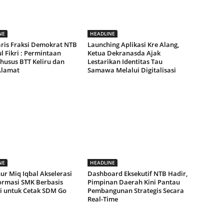
NE
HEADLINE
aris Fraksi Demokrat NTB
Launching Aplikasi Kre Alang,
 Fikri : Permintaan
Ketua Dekranasda Ajak
husus BTT Keliru dan
Lestarikan Identitas Tau
Alamat
Samawa Melalui Digitalisasi
NE
HEADLINE
ur Miq Iqbal Akselerasi
Dashboard Eksekutif NTB Hadir,
ormasi SMK Berbasis
Pimpinan Daerah Kini Pantau
ri untuk Cetak SDM Go
Pembangunan Strategis Secara
Real-Time