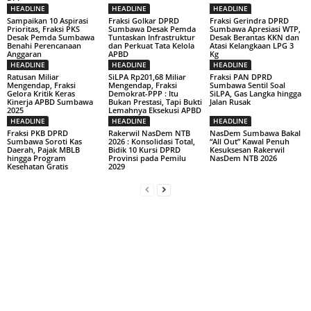
HEADLINE
HEADLINE
HEADLINE
Sampaikan 10 Aspirasi
Fraksi Golkar DPRD
Fraksi Gerindra DPRD
Prioritas, Fraksi PKS
Sumbawa Desak Pemda
Sumbawa Apresiasi WTP,
Desak Pemda Sumbawa
Tuntaskan Infrastruktur
Desak Berantas KKN dan
Benahi Perencanaan
dan Perkuat Tata Kelola
Atasi Kelangkaan LPG 3
Anggaran
APBD
Kg
HEADLINE
HEADLINE
HEADLINE
Ratusan Miliar
SiLPA Rp201,68 Miliar
Fraksi PAN DPRD
Mengendap, Fraksi
Mengendap, Fraksi
Sumbawa Sentil Soal
Gelora Kritik Keras
Demokrat-PPP : Itu
SiLPA, Gas Langka hingga
Kinerja APBD Sumbawa
Bukan Prestasi, Tapi Bukti
Jalan Rusak
2025
Lemahnya Eksekusi APBD
HEADLINE
HEADLINE
HEADLINE
Fraksi PKB DPRD
Rakerwil NasDem NTB
NasDem Sumbawa Bakal
Sumbawa Soroti Kas
2026 : Konsolidasi Total,
“All Out” Kawal Penuh
Daerah, Pajak MBLB
Bidik 10 Kursi DPRD
Kesuksesan Rakerwil
hingga Program
Provinsi pada Pemilu
NasDem NTB 2026
Kesehatan Gratis
2029