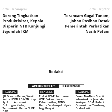
Artikulli paraprak
Artikulli tjetër
Dorong Tingkatkan
Terancam Gagal Tanam,
Produktivitas, Kepala
Johan Rosihan Desak
Disperin NTB Kunjungi
Pemerintah Perhatikan
Sejumlah IKM
Nasib Petani
Redaksi
ARTIKEL TERKAIT
DARI PENULIS
HEADLINE
HEADLINE
HEADLINE
IJU Divonis Bebas, Wakil
Fraksi PDI-P Sumbawa:
Fraksi NasDem Soroti
Ketua I DPD PD NTB Ucap
WTP Bukan Ukuran
Infrastruktur Jalan dan
Syukur : Apresiasi
Keberhasilan, APBD
Kesiapan SDM Hadapi
Dukungan Kader,
Harus Berdampak Nyata
Operasional Tambang
Terimakasih Ketua BHPP
bagi Rakyat
Dodo-Rinti
DPP