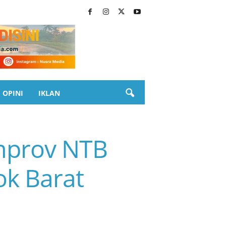
OPINI
IKLAN
emprov NTB
k Barat