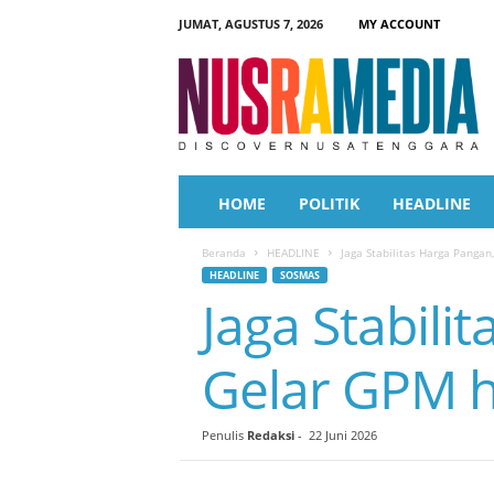
JUMAT, AGUSTUS 7, 2026
MY ACCOUNT
N
u
s
r
a
M
e
HOME
POLITIK
HEADLINE
d
i
Beranda
HEADLINE
Jaga Stabilitas Harga Panga
a
HEADLINE
SOSMAS
Jaga Stabil
Gelar GPM h
Penulis
Redaksi
-
22 Juni 2026