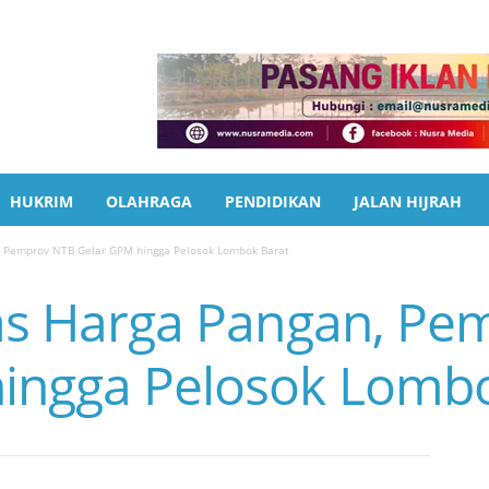
HUKRIM
OLAHRAGA
PENDIDIKAN
JALAN HIJRAH
n, Pemprov NTB Gelar GPM hingga Pelosok Lombok Barat
itas Harga Pangan, P
ingga Pelosok Lombo