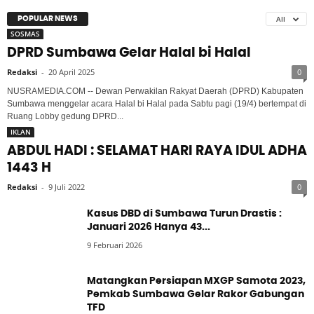
All
POPULAR NEWS
SOSMAS
DPRD Sumbawa Gelar Halal bi Halal
Redaksi
-
20 April 2025
0
NUSRAMEDIA.COM -- Dewan Perwakilan Rakyat Daerah (DPRD) Kabupaten
Sumbawa menggelar acara Halal bi Halal pada Sabtu pagi (19/4) bertempat di
Ruang Lobby gedung DPRD...
IKLAN
ABDUL HADI : SELAMAT HARI RAYA IDUL ADHA
1443 H
Redaksi
-
9 Juli 2022
0
Kasus DBD di Sumbawa Turun Drastis :
Januari 2026 Hanya 43...
9 Februari 2026
Matangkan Persiapan MXGP Samota 2023,
Pemkab Sumbawa Gelar Rakor Gabungan
TFD