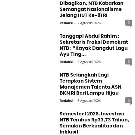
Dibagikan, NTB Kobarkan
Semangat Nasionalisme
Jelang HUT Ke-81 RI
0
Redaksi
-
7 Agustus 2026
Tanggapi Abdul Rahim :
Sekretaris Fraksi Demokrat
NTB : “Kayak Dangdut Lagu
Ayu Ting...
0
Redaksi
-
7 Agustus 2026
NTB Selangkah Lagi
Terapkan Sistem
Manajemen Talenta ASN,
BKN RI Beri Lampu Hijau
0
Redaksi
-
6 Agustus 2026
Semester I 2026, Investasi
NTB Tembus Rp33,73 Triliun,
Semakin Berkualitas dan
Inklusif