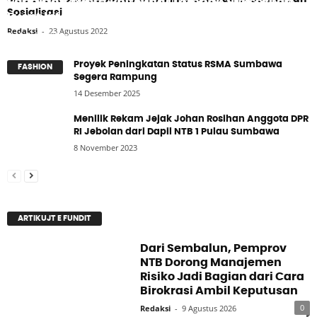
Sandiaga Minta Poltekpar Lombok Sukseskan
Sosialisasi
Event Internasional di NTB
Redaksi
-
23 Agustus 2022
Redaksi
-
14 Februari 2023
Proyek Peningkatan Status RSMA Sumbawa
FASHION
Segera Rampung
14 Desember 2025
Menilik Rekam Jejak Johan Rosihan Anggota DPR
RI Jebolan dari Dapil NTB 1 Pulau Sumbawa
8 November 2023
ARTIKUJT E FUNDIT
Dari Sembalun, Pemprov
NTB Dorong Manajemen
Risiko Jadi Bagian dari Cara
Birokrasi Ambil Keputusan
0
Redaksi
-
9 Agustus 2026