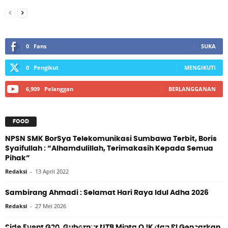
0
Fans
SUKA
0
Pengikut
MENGIKUTI
6,909
Pelanggan
BERLANGGANAN
FOOD
NPSN SMK BorSya Telekomunikasi Sumbawa Terbit, Boris
Syaifullah : “Alhamdulillah, Terimakasih Kepada Semua
Pihak”
Redaksi
-
13 April 2022
Sambirang Ahmadi : Selamat Hari Raya Idul Adha 2026
Redaksi
-
27 Mei 2026
Side Event G20, Gubernur NTB Minta OJK dan BI Gencarkan