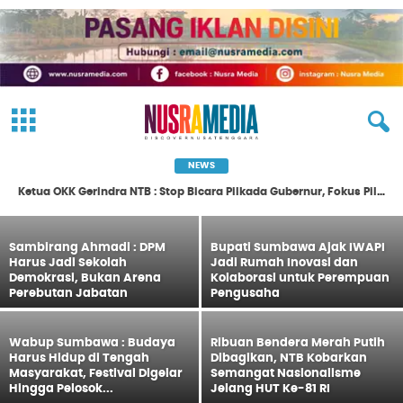
Dari Sembalun, Pemprov NTB Dorong
Manajemen Risiko Jadi Bagian dari Cara
NEWS
Birokrasi Ambil Keputusan
Ketua OKK Gerindra NTB : Stop Bicara Pilkada Gubernur, Fokus Pileg/Pilpres Dulu !
Redaksi
-
9 Agustus 2026
Sambirang Ahmadi : DPM
Bupati Sumbawa Ajak IWAPI
Harus Jadi Sekolah
Jadi Rumah Inovasi dan
Demokrasi, Bukan Arena
Kolaborasi untuk Perempuan
Perebutan Jabatan
Pengusaha
Wabup Sumbawa : Budaya
Ribuan Bendera Merah Putih
Harus Hidup di Tengah
Dibagikan, NTB Kobarkan
Masyarakat, Festival Digelar
Semangat Nasionalisme
Hingga Pelosok...
Jelang HUT Ke-81 RI